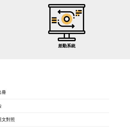
差勤系統
名冊
告
英文對照