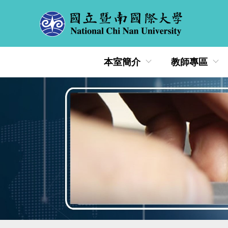
跳
到
主
要
內
本室簡介
教師專區
容
區