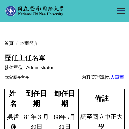
跳
到
主
要
內
容
首頁
本室簡介
區
歷任主任名單
發佈單位 :
Administrator
內容管理單位:
人事室
本室歷任主任
姓
到任日
卸任日
備註
名
期
期
吳哲
81
年 3 月
88
年5月
調至國立中正大
輝
30日
31日
學