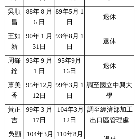
吳順
88
年 8 月
89
年5月 1
退休
昌
6 日
日
王如
90
年 1 月
93
年8月 1
退休
新
31日
日
周鋒
93
年 9 月
95
年9月
退休
銓
1 日
16日
蕭美
95
年12月
99
年3月 1
調至國立中興大
香
12日
日
學
黃正
99
年 3 月
104
年3月
調至經濟部加工
吉
17日
12日
出口區管理處
吳顯
104
年3月
110
年8月