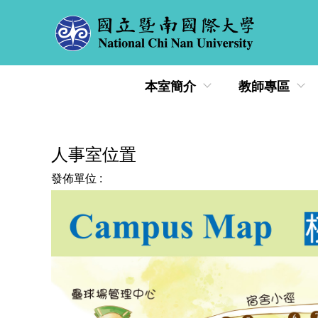
跳
到
主
要
內
本室簡介
教師專區
容
區
人事室位置
發佈單位 :